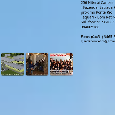
256 Niterói Canoas 
- Fazenda: Estrada 
próximo Ponte Rio
Taquari - Bom Retir
Sul. fone 51 984005
984005188
Fone: (0xx51) 3465
gisedabomretiro@gmai